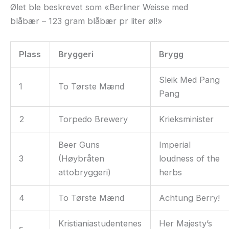
Ølet ble beskrevet som «Berliner Weisse med
blåbær – 123 gram blåbær pr liter øl!»
Plass
Bryggeri
Brygg
Sleik Med Pang
1
To Tørste Mænd
Pang
2
Torpedo Brewery
Krieksminister
Beer Guns
Imperial
3
(Høybråten
loudness of the
attobryggeri)
herbs
4
To Tørste Mænd
Achtung Berry!
Kristianiastudentenes
Her Majesty’s