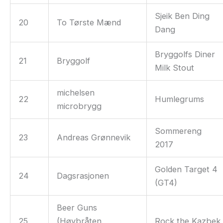
Sjeik Ben Ding
20
To Tørste Mænd
Dang
Bryggolfs Diner
21
Bryggolf
Milk Stout
michelsen
22
Humlegrums
microbrygg
Sommereng
23
Andreas Grønnevik
2017
Golden Target 4
24
Dagsrasjonen
(GT4)
Beer Guns
25
(Høybråten
Rock the Kazbek