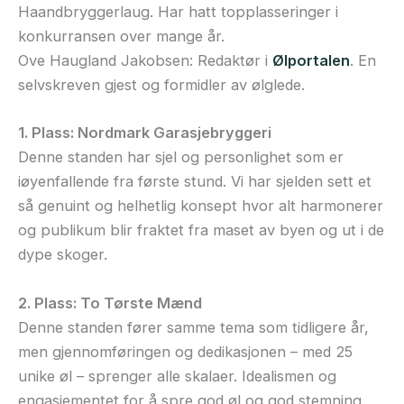
Haandbryggerlaug. Har hatt topplasseringer i
konkurransen over mange år.
Ove Haugland Jakobsen: Redaktør i
Ølportalen
. En
selvskreven gjest og formidler av ølglede.
1. Plass: Nordmark Garasjebryggeri
Denne standen har sjel og personlighet som er
iøyenfallende fra første stund. Vi har sjelden sett et
så genuint og helhetlig konsept hvor alt harmonerer
og publikum blir fraktet fra maset av byen og ut i de
dype skoger.
2. Plass: To Tørste Mænd
Denne standen fører samme tema som tidligere år,
men gjennomføringen og dedikasjonen – med 25
unike øl – sprenger alle skalaer. Idealismen og
engasjementet for å spre god øl og god stemning