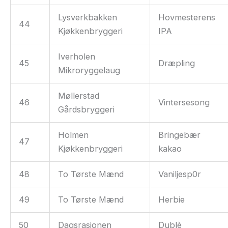
Lysverkbakken
Hovmesterens
44
Kjøkkenbryggeri
IPA
Iverholen
45
Dræpling
Mikroryggelaug
Møllerstad
46
Vintersesong
Gårdsbryggeri
Holmen
Bringebær
47
Kjøkkenbryggeri
kakao
48
To Tørste Mænd
Vaniljesp0r
49
To Tørste Mænd
Herbie
50
Dagsrasjonen
Dublè