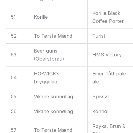
Korille Black
51
Korille
Coffee Porter
52
To Tørste Mænd
Turist
Beer guns
53
HMS Victory
(Oberstbräu)
HO-WICK’s
Einer flått pale
54
bryggelag
ale
55
Vikane konnøllag
Spissøl
56
Vikane konnøllag
Konnøl
Røyka, Brun &
57
To Tørste Mænd