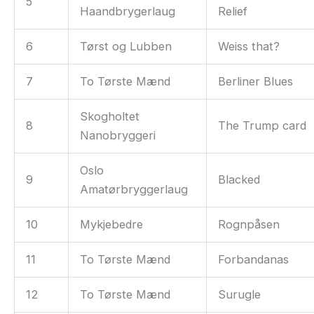
5
Haandbrygerlaug
Relief
6
Tørst og Lubben
Weiss that?
7
To Tørste Mænd
Berliner Blues
Skogholtet
8
The Trump card
Nanobryggeri
Oslo
9
Blacked
Amatørbryggerlaug
10
Mykjebedre
Rognpåsen
11
To Tørste Mænd
Forbandanas
12
To Tørste Mænd
Surugle