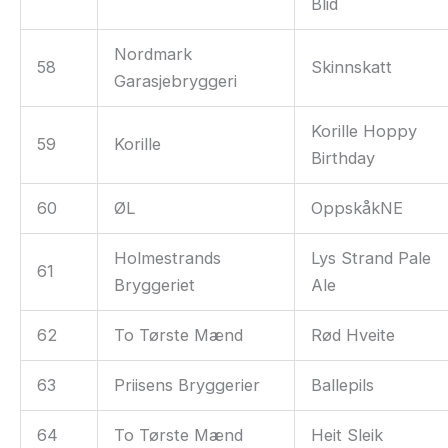
Blid
Nordmark
58
Skinnskatt
Garasjebryggeri
Korille Hoppy
59
Korille
Birthday
60
ØL
OppskåkNE
Holmestrands
Lys Strand Pale
61
Bryggeriet
Ale
62
To Tørste Mænd
Rød Hveite
63
Priisens Bryggerier
Ballepils
64
To Tørste Mænd
Heit Sleik