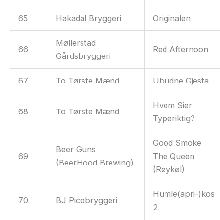
65
Hakadal Bryggeri
Originalen
Møllerstad
66
Red Afternoon
Gårdsbryggeri
67
To Tørste Mænd
Ubudne Gjesta
Hvem Sier
68
To Tørste Mænd
Typeriktig?
Good Smoke
Beer Guns
69
The Queen
(BeerHood Brewing)
(Røykøl)
Humle(apri-)kos
70
BJ Picobryggeri
2