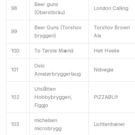
Beer guns
98
London Calling
(Oberstbräu)
Beer Guns (Torshov
Torshov Brown
99
bryggeri)
Ale
100
To Tørste Mænd
Heit Hveite
Oslo
101
Nidvegia
Amatørbryggerlaug
Utslåtten
102
Hobbybryggeri,
PIZZAØL!!!
Figgjo
michelsen
103
Lichtenhainer
microbrygg