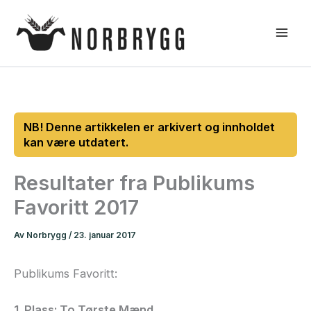
Hopp
rett
til
innholdet
Resultater fra Publikums
Favoritt 2017
Av
Norbrygg
/
23. januar 2017
Publikums Favoritt:
1. Plass: To Tørste Mænd