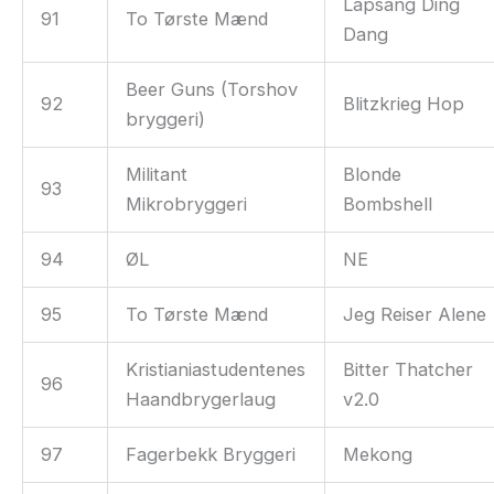
Lapsang Ding
91
To Tørste Mænd
Dang
Beer Guns (Torshov
92
Blitzkrieg Hop
bryggeri)
Militant
Blonde
93
Mikrobryggeri
Bombshell
94
ØL
NE
95
To Tørste Mænd
Jeg Reiser Alene
Kristianiastudentenes
Bitter Thatcher
96
Haandbrygerlaug
v2.0
97
Fagerbekk Bryggeri
Mekong