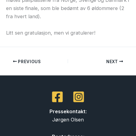
møtes pallplassene fra Norge, Sverige og Danmark i
en siste finale, som ble bedømt av 6 øldommere (2
fra hvert land).
Litt sen gratulasjon, men vi gratulerer!
PREVIOUS
NEXT
Pressekontakt
:
Jørgen Olsen