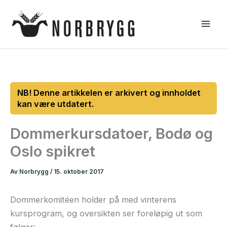
Hopp
rett
til
innholdet
Dommerkursdatoer, Bodø og
Oslo spikret
Av
Norbrygg
/
15. oktober 2017
Dommerkomitéen holder på med vinterens
kursprogram, og oversikten ser foreløpig ut som