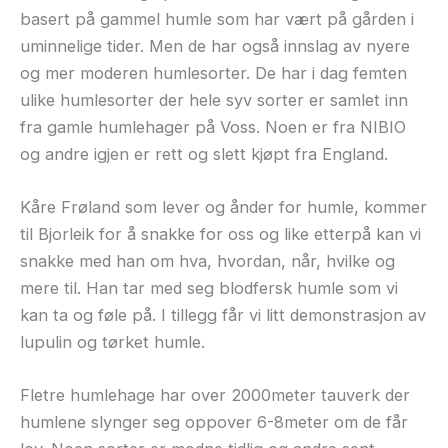
basert på gammel humle som har vært på gården i
uminnelige tider. Men de har også innslag av nyere
og mer moderen humlesorter. De har i dag femten
ulike humlesorter der hele syv sorter er samlet inn
fra gamle humlehager på Voss. Noen er fra NIBIO
og andre igjen er rett og slett kjøpt fra England.
Kåre Frøland som lever og ånder for humle, kommer
til Bjorleik for å snakke for oss og like etterpå kan vi
snakke med han om hva, hvordan, når, hvilke og
mere til. Han tar med seg blodfersk humle som vi
kan ta og føle på. I tillegg får vi litt demonstrasjon av
lupulin og tørket humle.
Fletre humlehage har over 2000meter tauverk der
humlene slynger seg oppover 6-8meter om de får