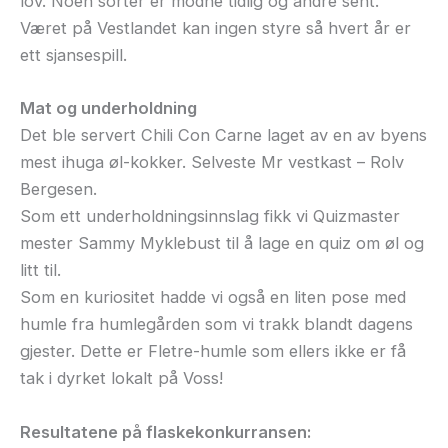
lov. Noen sorter er modne tidlig og andre sent.
Været på Vestlandet kan ingen styre så hvert år er
ett sjansespill.
Mat og underholdning
Det ble servert Chili Con Carne laget av en av byens
mest ihuga øl-kokker. Selveste Mr vestkast – Rolv
Bergesen.
Som ett underholdningsinnslag fikk vi Quizmaster
mester Sammy Myklebust til å lage en quiz om øl og
litt til.
Som en kuriositet hadde vi også en liten pose med
humle fra humlegården som vi trakk blandt dagens
gjester. Dette er Fletre-humle som ellers ikke er få
tak i dyrket lokalt på Voss!
Resultatene på flaskekonkurransen: