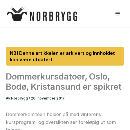
Hopp
rett
til
innholdet
Dommerkursdatoer, Oslo,
Bodø, Kristansund er spikret
Av
Norbrygg
/
20. november 2017
Dommerkomitéen holder på med vinterens
kursprogram, og oversikten ser foreløpig ut som