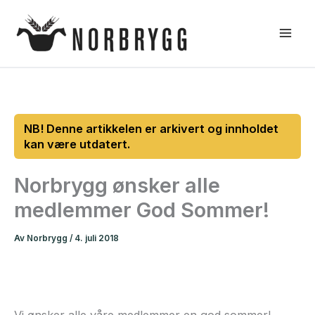
Hopp
rett
til
innholdet
Norbrygg ønsker alle
medlemmer God Sommer!
Av
Norbrygg
/
4. juli 2018
Vi ønsker alle våre medlemmer en god sommer!