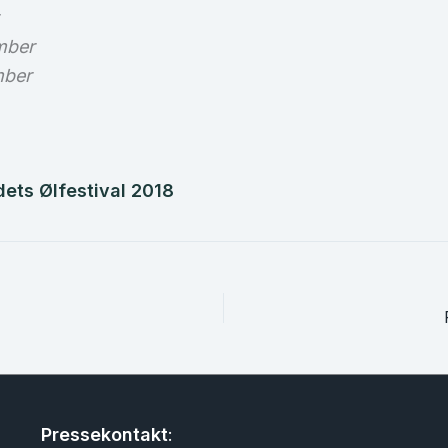
mber
mber
dets Ølfestival 2018
Pressekontakt
: