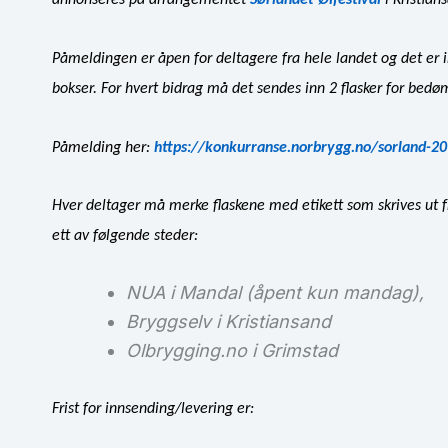
annonseres på arrangementet
Sørlandet Ølfestival
i Kristian
Påmeldingen er åpen for deltagere fra hele landet og det er 
bokser. For hvert bidrag må det sendes inn 2 flasker for bed
Påmelding her:
https://konkurranse.norbrygg.no/sorland-20
Hver deltager må merke flaskene med etikett som skrives ut f
ett av følgende steder:
NUA i Mandal (åpent kun mandag),
Bryggselv i Kristiansand
Olbrygging.no i Grimstad
Frist for innsending/levering er: