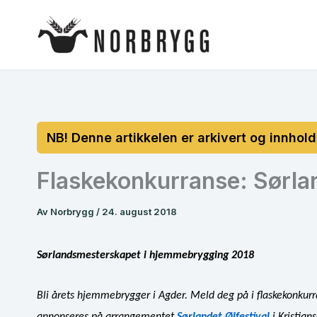
Hopp
rett
til
innholdet
Flaskekonkurranse: Sørl
Av
Norbrygg
/
24. august 2018
Sørlandsmesterskapet i hjemmebrygging 2018
Bli årets hjemmebrygger i Agder. Meld deg på i flaskekonkurr