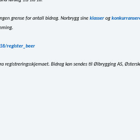
sand lørdag 13/10/18.
ingen grense for antall bidrag. Norbrygg sine
klasser
og
konkurranser
ømming.
18/register_beer
ra registreringsskjemaet. Bidrag kan sendes til Ølbrygging AS, Østers