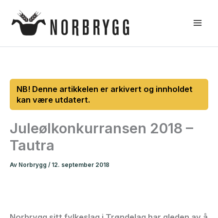
Hopp
rett
til
innholdet
Juleølkonkurransen 2018 –
Tautra
Av
Norbrygg
/
12. september 2018
Norbrygg sitt fylkeslag i Trøndelag har gleden av å