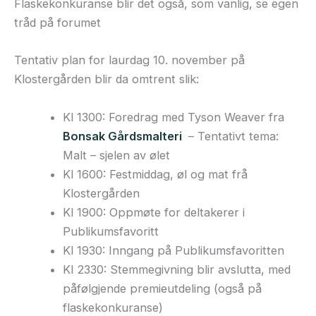
Flaskekonkuranse blir det også, som vanlig, se egen
tråd på forumet
Tentativ plan for laurdag 10. november på
Klostergården blir da omtrent slik:
Kl 1300: Foredrag med Tyson Weaver fra
Bonsak Gårdsmalteri
– Tentativt tema:
Malt – sjelen av ølet
Kl 1600: Festmiddag, øl og mat frå
Klostergården
Kl 1900: Oppmøte for deltakerer i
Publikumsfavoritt
Kl 1930: Inngang på Publikumsfavoritten
Kl 2330: Stemmegivning blir avslutta, med
påfølgjende premieutdeling (også på
flaskekonkuranse)