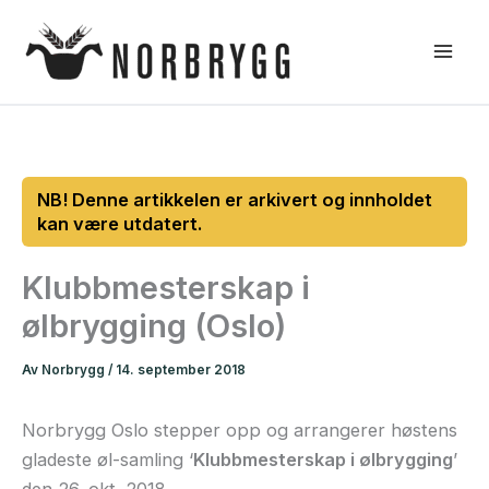
Hopp
rett
til
innholdet
Klubbmesterskap i
ølbrygging (Oslo)
Av
Norbrygg
/
14. september 2018
Norbrygg Oslo stepper opp og arrangerer høstens
gladeste øl-samling ‘
Klubbmesterskap i ølbrygging
’