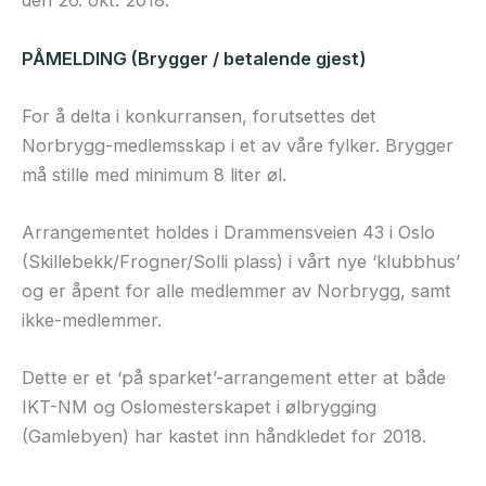
den 26. okt. 2018.
PÅMELDING (Brygger / betalende gjest)
For å delta i konkurransen, forutsettes det
Norbrygg-medlemsskap i et av våre fylker. Brygger
må stille med minimum 8 liter øl.
Arrangementet holdes i Drammensveien 43 i Oslo
(Skillebekk/Frogner/Solli plass) i vårt nye ‘klubbhus’
og er åpent for alle medlemmer av Norbrygg, samt
ikke-medlemmer.
Dette er et ‘på sparket’-arrangement etter at både
IKT-NM og Oslomesterskapet i ølbrygging
(Gamlebyen) har kastet inn håndkledet for 2018.