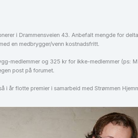
nerer i Drammensveien 43. Anbefalt mengde for deltager
ta med en medbrygger/venn kostnadsfritt.
brygg-medlemmer og 325 kr for ikke-medlemmer (ps: Me
egen post på forumet.
gså i år flotte premier i samarbeid med Strømmen Hje