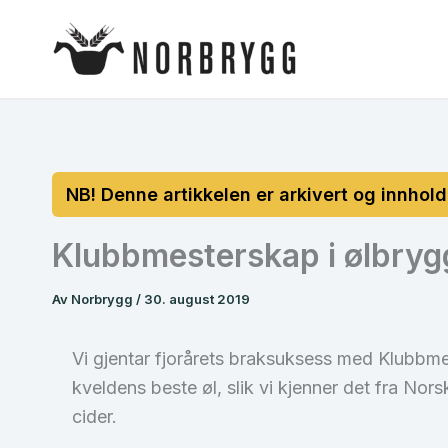
Hopp
rett
til
innholdet
Klubbmesterskap i ølbryg
Av
Norbrygg
/
30. august 2019
Vi gjentar fjorårets braksuksess med Klubbme
kveldens beste øl, slik vi kjenner det fra Norsk
cider.