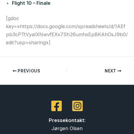
Flight 10 – Finale
[gdoc
key=»https://docs.google.com/spreadsheets/d/1AEf
pb3cPTtVyaIXNwvfEXx7Sh26umhsEpBKAhOsJ9b0/
edit?usp=sharing»]
PREVIOUS
NEXT
Pressekontakt
:
Jørgen Olsen