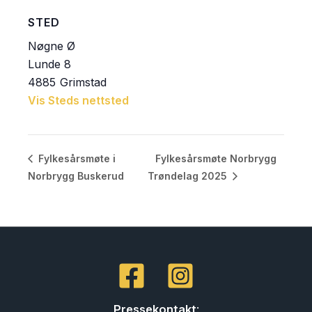
STED
Nøgne Ø
Lunde 8
4885
Grimstad
Vis Steds nettsted
Fylkesårsmøte Norbrygg
Fylkesårsmøte i
Norbrygg Buskerud
Trøndelag 2025
Pressekontakt
: