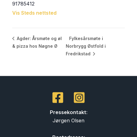
91785412
Vis Steds nettsted
Fylkesårsmøte i
Agder: Årsmøte og øl
& pizza hos Nøgne Ø
Norbrygg Østfold i
Fredrikstad
Pressekontakt
:
Jørgen Olsen