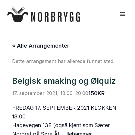
Hopp
rett
til
innholdet
« Alle Arrangementer
Dette arrangement har allerede funnet sted.
Belgisk smaking og Ølquiz
17. september 2021, 18:00
–
20:00
150KR
FREDAG 17. SEPTEMBER 2021 KLOKKEN
18:00
Hagevegen 13E (også kjent som Sæter
Nordre) på Søre Ål, Lillehammer.