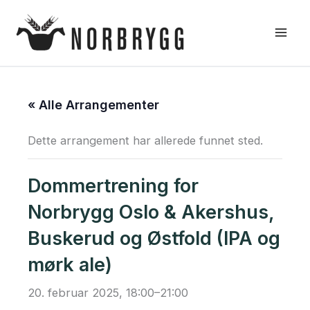
Hopp
rett
til
innholdet
« Alle Arrangementer
Dette arrangement har allerede funnet sted.
Dommertrening for
Norbrygg Oslo & Akershus,
Buskerud og Østfold (IPA og
mørk ale)
20. februar 2025, 18:00
–
21:00