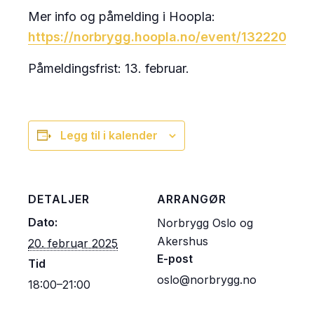
Mer info og påmelding i Hoopla:
https://norbrygg.hoopla.no/event/132220518
Påmeldingsfrist: 13. februar.
Legg til i kalender
DETALJER
ARRANGØR
Dato:
Norbrygg Oslo og
Akershus
20. februar 2025
E-post
Tid
oslo@norbrygg.no
18:00–21:00