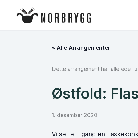
Hopp
rett
til
innholdet
« Alle Arrangementer
Dette arrangement har allerede fu
Østfold: Fl
1. desember 2020
Vi setter i gang en flaskeko