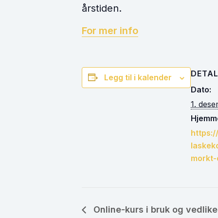
årstiden.
For mer info
DETAL
Legg til i kalender
Dato:
1. des
Hjemme
https:/
laskek
morkt-
Online-kurs i bruk og vedlik