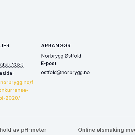
JER
ARRANGØR
Norbrygg Østfold
E-post
ember 2020
ostfold@norbrygg.no
side:
/norbrygg.no/f
onkurranse-
ol-2020/
ehold av pH-meter
Online ølsmaking med