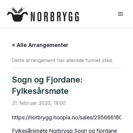
Hopp
rett
til
innholdet
« Alle Arrangementer
Dette arrangement har allerede funnet sted.
Sogn og Fjordane:
Fylkesårsmøte
21. februar 2020, 19:00
https://norbrygg.hoopla.no/sales/2956661806
Fylkesårsmøte Norbrygg Sogn og fjordane