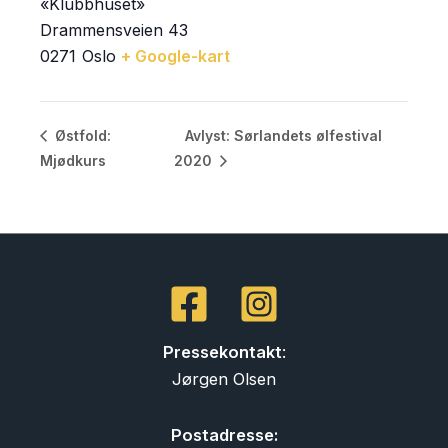
«Klubbhuset»
Drammensveien 43
0271
Oslo
+ Google-kart
Avlyst: Sørlandets ølfestival
Østfold:
Mjødkurs
2020
Pressekontakt
:
Jørgen Olsen
Postadresse: