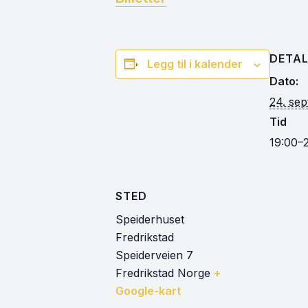
DETAL
Legg til i kalender
Dato:
24. se
Tid
19:00–
STED
Speiderhuset
Fredrikstad
Speiderveien 7
Fredrikstad
Norge
+
Google-kart