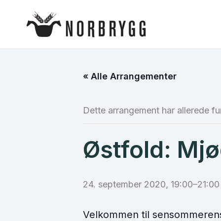
Hopp
rett
til
innholdet
« Alle Arrangementer
Dette arrangement har allerede fu
Østfold: Mj
24. september 2020, 19:00
–
21:00
Velkommen til sensommerens