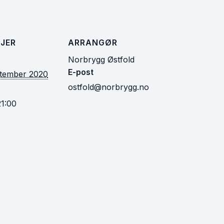
JER
ARRANGØR
Norbrygg Østfold
E-post
ptember 2020
ostfold@norbrygg.no
21:00