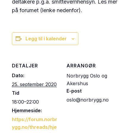
deltakere p.g.a. smittevernhensyn. Les mer
på forumet (lenke nedenfor).
Legg til i kalender
DETALJER
ARRANGØR
Dato:
Norbrygg Oslo og
Akershus
25. september 2020
E-post
Tid
oslo@norbrygg.no
18:00–22:00
Hjemmeside:
https://forum.norbr
ygg.no/threads/hje