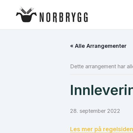
Hopp
rett
til
innholdet
« Alle Arrangementer
Dette arrangement har all
Innleveri
28. september 2022
Les mer på regelside