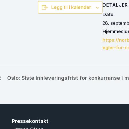
DETALJER
Legg til i kalender
Dato:
28. septem
Hjemmeside
https://nor
egler-for-
2
Oslo: Siste innleveringsfrist for konkurranse i 
Pressekontakt
: