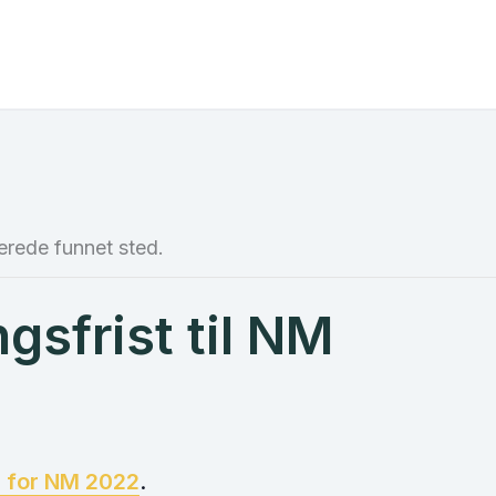
erede funnet sted.
ngsfrist til NM
n for NM 2022
.