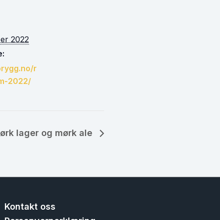
ber 2022
:
brygg.no/r
nm-2022/
mørk lager og mørk ale
Kontakt oss