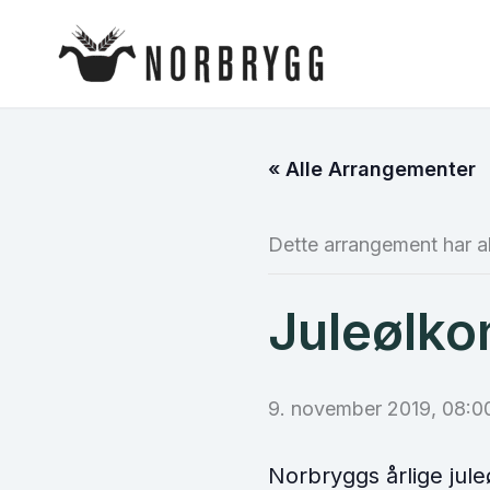
Hopp
rett
til
innholdet
« Alle Arrangementer
Dette arrangement har al
Juleølko
9. november 2019, 08:0
Norbryggs årlige jul