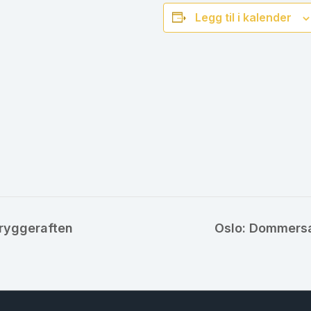
Legg til i kalender
ryggeraften
Oslo: Dommers