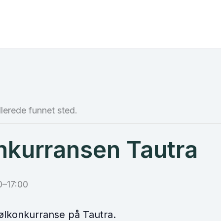
lerede funnet sted.
nkurransen Tautra
0
–
17:00
eølkonkurranse på Tautra.