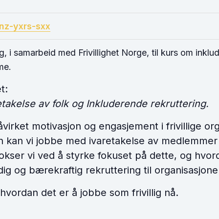
nz-yxrs-sxx
 i samarbeid med Frivillighet Norge, til kurs om inklud
me.
t:
aretakelse av folk og Inkluderende rekruttering.
irket motivasjon og engasjement i frivillige or
kan vi jobbe med ivaretakelse av medlemmer og f
okser vi ved å styrke fokuset på dette, og hvor
g og bærekraftig rekruttering til organisasjon
 hvordan det er å jobbe som frivillig nå.