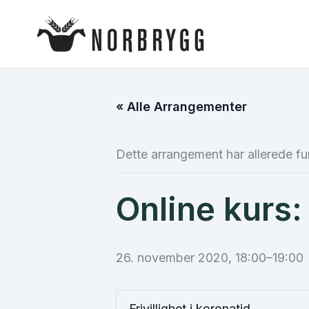
Hopp
rett
til
innholdet
« Alle Arrangementer
Dette arrangement har allerede fu
Online kurs: 
26. november 2020, 18:00
–
19:00
Frivillighet i koronatid