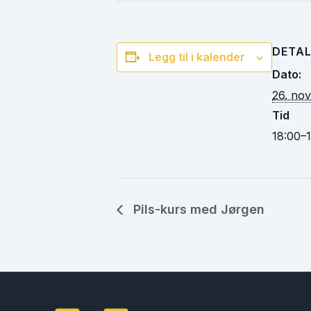
DETAL
Legg til i kalender
Dato:
26. no
Tid
18:00–
Pils-kurs med Jørgen