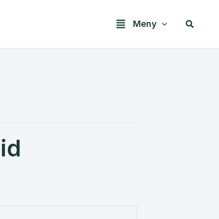
Søk
Meny
tid