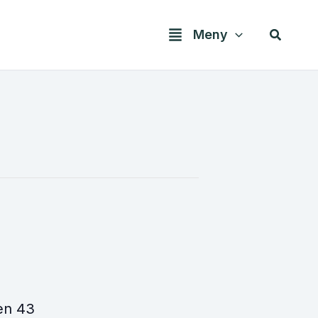
Søk
Meny
en 43