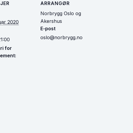
JER
ARRANGØR
Norbrygg Oslo og
Akershus
uar 2020
E-post
oslo@norbrygg.no
21:00
i for
ement: