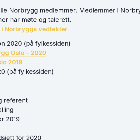
alle Norbrygg medlemmer. Medlemmer i Norbryg
r har møte og talerett.
 i Norbryggs vedtekter
n 2020 (på fylkessiden)
ygg Oslo – 2020
slo 2019
0 (på fylkessiden)
:
g referent
lling
or 2019
dsjett for 2020