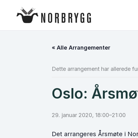
Hopp
rett
til
innholdet
« Alle Arrangementer
Dette arrangement har allerede fu
Oslo: Årsmø
29. januar 2020, 18:00
–
21:00
Det arrangeres Årsmøte i Nor