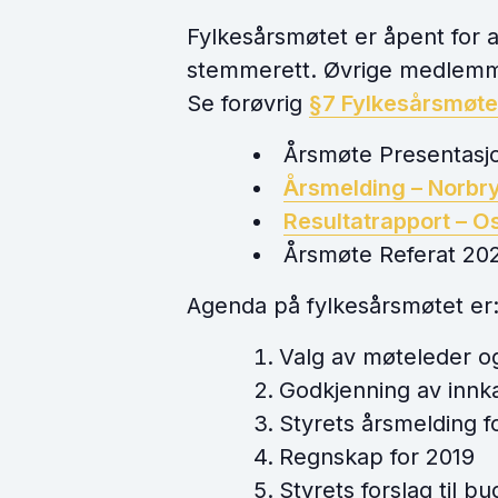
Fylkesårsmøtet er åpent for 
stemmerett. Øvrige medlemme
Se forøvrig
§7 Fylkesårsmøte
Årsmøte Presentasjo
Årsmelding – Norbr
Resultatrapport – O
Årsmøte Referat 202
Agenda på fylkesårsmøtet er
Valg av møteleder o
Godkjenning av innka
Styrets årsmelding f
Regnskap for 2019
Styrets forslag til bu