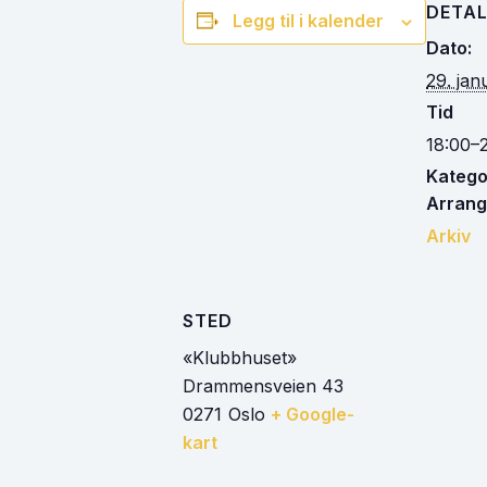
DETAL
Legg til i kalender
Dato:
29. jan
Tid
18:00–
Kategor
Arrang
Arkiv
STED
«Klubbhuset»
Drammensveien 43
0271
Oslo
+ Google-
kart