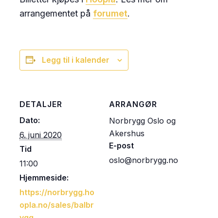
arrangementet på
forumet
.
Legg til i kalender
DETALJER
ARRANGØR
Dato:
Norbrygg Oslo og
Akershus
6. juni 2020
E-post
Tid
oslo@norbrygg.no
11:00
Hjemmeside:
https://norbrygg.ho
opla.no/sales/balbr
ygg