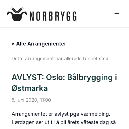
Hopp
rett
til
innholdet
« Alle Arrangementer
Dette arrangement har allerede funnet sted.
AVLYST: Oslo: Bålbrygging i
Østmarka
6. juni 2020, 11:00
Arrangementet er avlyst pga værmelding.
Lørdagen ser ut til å bli årets våteste dag så