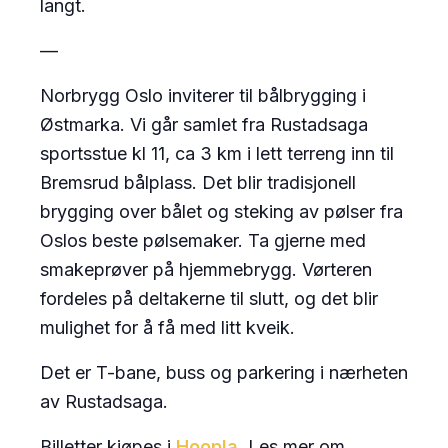
langt.
—
Norbrygg Oslo inviterer til bålbrygging i
Østmarka. Vi går samlet fra Rustadsaga
sportsstue kl 11, ca 3 km i lett terreng inn til
Bremsrud bålplass. Det blir tradisjonell
brygging over bålet og steking av pølser fra
Oslos beste pølsemaker. Ta gjerne med
smakeprøver på hjemmebrygg. Vørteren
fordeles på deltakerne til slutt, og det blir
mulighet for å få med litt kveik.
Det er T-bane, buss og parkering i nærheten
av Rustadsaga.
Billetter kjøpes i
Hoopla
. Les mer om