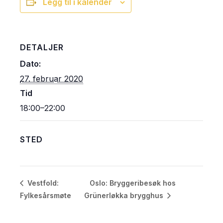
Legg til i kalender
DETALJER
Dato:
27. februar 2020
Tid
18:00–22:00
STED
Oslo: Bryggeribesøk hos
Vestfold:
Fylkesårsmøte
Grünerløkka brygghus