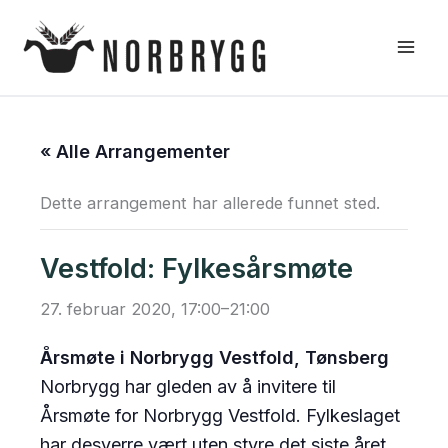
Hopp
rett
til
innholdet
« Alle Arrangementer
Dette arrangement har allerede funnet sted.
Vestfold: Fylkesårsmøte
27. februar 2020, 17:00
–
21:00
Årsmøte i Norbrygg Vestfold, Tønsberg
Norbrygg har gleden av å invitere til
Årsmøte for Norbrygg Vestfold. Fylkeslaget
har desverre vært uten styre det siste året,