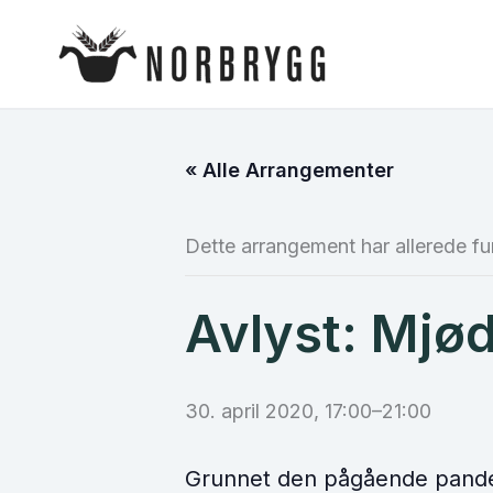
Hopp
rett
til
innholdet
« Alle Arrangementer
Dette arrangement har allerede fu
Avlyst: Mjø
30. april 2020, 17:00
–
21:00
Grunnet den pågående pandemie