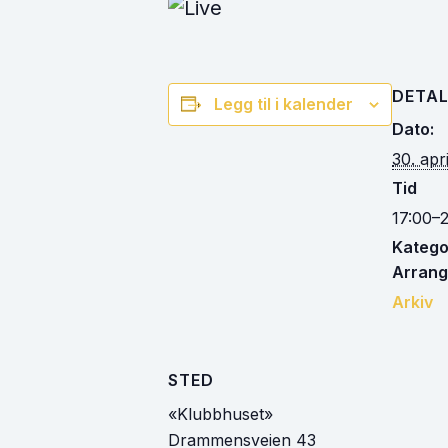
DETAL
Legg til i kalender
Dato:
30. apr
Tid
17:00–2
Kategor
Arrang
Arkiv
STED
«Klubbhuset»
Drammensveien 43