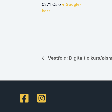
0271
Oslo
+ Google-
kart
Vestfold: Digitalt ølkurs/øls