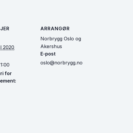
JER
ARRANGØR
Norbrygg Oslo og
Akershus
il 2020
E-post
oslo@norbrygg.no
1:00
i for
ement: