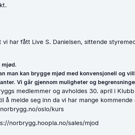
kt.
vi har fått Live S. Danielsen, sittende styremed
e mjød.
dan man kan brygge mjød med konvensjonell og vill 
lanter. Vi går gjennom muligheter og begrensninge
bryggs medlemmer og avholdes 30. april i Klu
il å melde seg inn da vi har mange kommende a
//norbrygg.no/oslo/kurs
ps://norbrygg.hoopla.no/sales/mjod