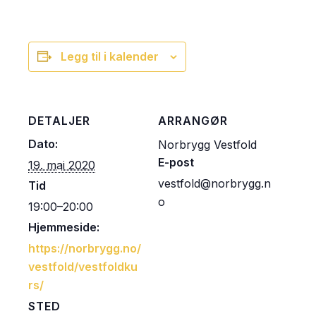
Legg til i kalender
DETALJER
ARRANGØR
Dato:
Norbrygg Vestfold
E-post
19. mai 2020
vestfold@norbrygg.n
Tid
o
19:00–20:00
Hjemmeside:
https://norbrygg.no/
vestfold/vestfoldku
rs/
STED