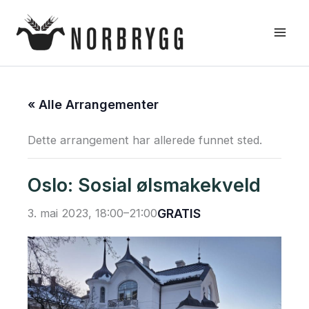
Hopp
rett
til
innholdet
« Alle Arrangementer
Dette arrangement har allerede funnet sted.
Oslo: Sosial ølsmakekveld
3. mai 2023, 18:00
–
21:00
GRATIS