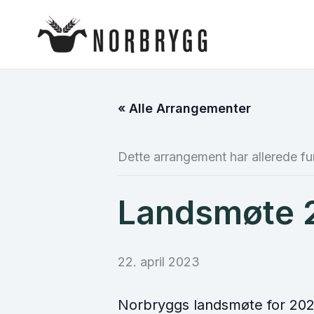
Hopp
rett
til
innholdet
« Alle Arrangementer
Dette arrangement har allerede fu
Landsmøte 
22. april 2023
Norbryggs landsmøte for 202