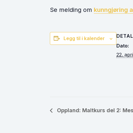
Se melding om
kunngjøring 
DETAL
Legg til i kalender
Dato:
22. apr
Oppland: Maltkurs del 2: Me