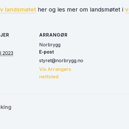
av landsmøtet
her og les mer om landsmøtet i
v
JER
ARRANGØR
Norbrygg
E-post
il 2023
styret@norbrygg.no
Vis Arrangørs
nettsted
sking