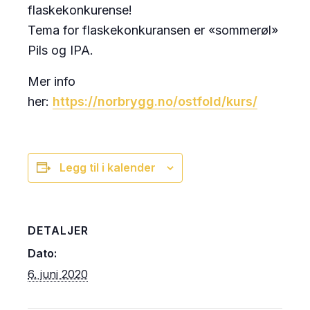
flaskekonkurense!
Tema for flaskekonkuransen er «sommerøl»
Pils og IPA.
Mer info
her:
https://norbrygg.no/ostfold/kurs/
Legg til i kalender
DETALJER
Dato:
6. juni 2020