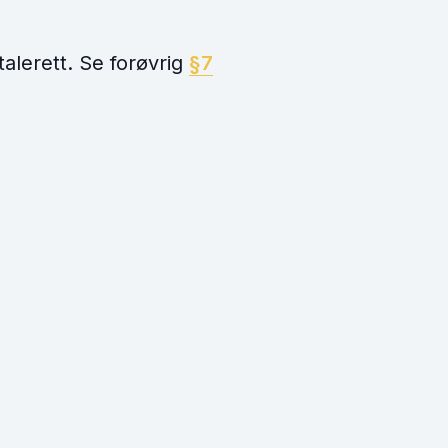
alerett. Se forøvrig
§7