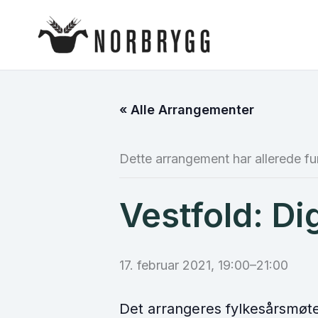
Hopp
rett
til
innholdet
« Alle Arrangementer
Dette arrangement har allerede fu
Vestfold: Di
17. februar 2021, 19:00
–
21:00
Det arrangeres fylkesårsmøte