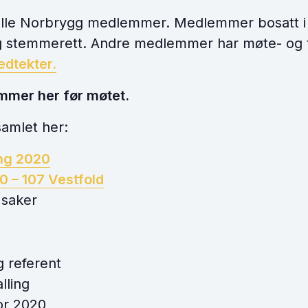
 alle Norbrygg medlemmer. Medlemmer bosatt i
 og stemmerett. Andre medlemmer har møte- og t
edtekter.
ommer her før møtet.
amlet her:
ing 2020
0 – 107 Vestfold
 saker
:
g referent
lling
or 2020