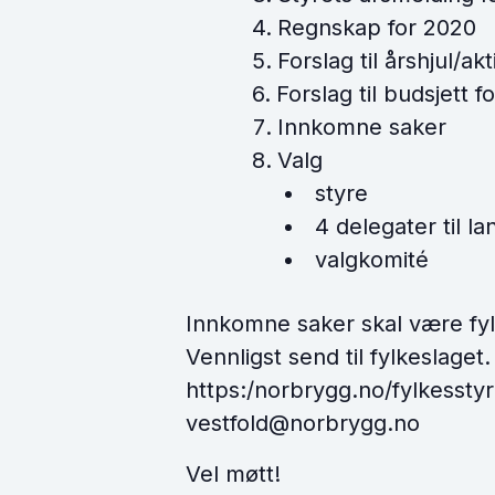
Regnskap for 2020
Forslag til årshjul/ak
Forslag til budsjett f
Innkomne saker
Valg
styre
4 delegater til la
valgkomité
Innkomne saker skal være fyl
Vennligst send til fylkeslaget
https:/norbrygg.no/fylkesstyr
vestfold@norbrygg.no
Vel møtt!