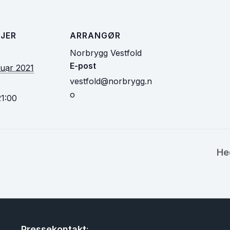
JER
ARRANGØR
Norbrygg Vestfold
E-post
ruar 2021
vestfold@norbrygg.n
o
21:00
He
Pressekontakt
: