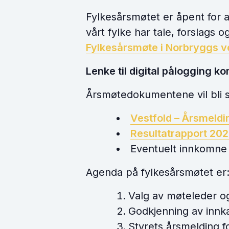
Fylkesårsmøtet er åpent for
vårt fylke har tale, forslags
Fylkesårsmøte i Norbryggs v
Lenke til digital pålogging k
Årsmøtedokumentene vil bli s
Vestfold – Årsmeld
Resultatrapport 202
Eventuelt innkomne
Agenda på fylkesårsmøtet er
Valg av møteleder o
Godkjenning av innka
Styrets årsmelding f