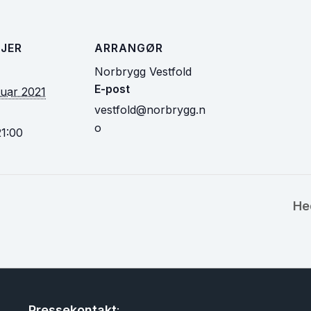
JER
ARRANGØR
Norbrygg Vestfold
E-post
ruar 2021
vestfold@norbrygg.n
o
21:00
He
Pressekontakt
: