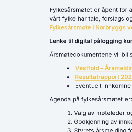
Fylkesårsmøtet er åpent for
vårt fylke har tale, forslags
Fylkesårsmøte i Norbryggs v
Lenke til digital pålogging k
Årsmøtedokumentene vil bli s
Vestfold – Årsmeld
Resultatrapport 202
Eventuelt innkomne
Agenda på fylkesårsmøtet er
Valg av møteleder o
Godkjenning av innka
Styrets årsmelding f