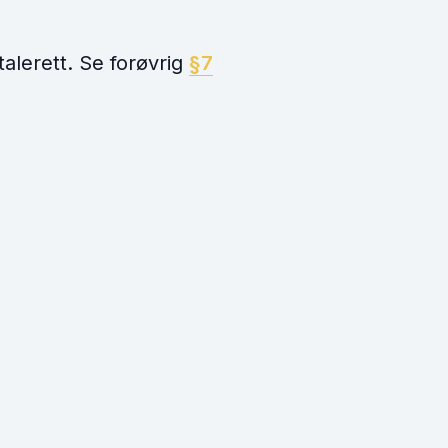
alerett. Se forøvrig
§7