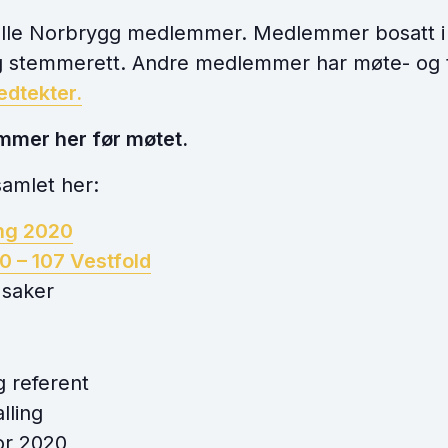
 alle Norbrygg medlemmer. Medlemmer bosatt i
 og stemmerett. Andre medlemmer har møte- og t
edtekter.
ommer her før møtet.
amlet her:
ing 2020
0 – 107 Vestfold
 saker
:
g referent
lling
or 2020