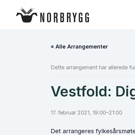
Hopp
rett
til
innholdet
« Alle Arrangementer
Dette arrangement har allerede fu
Vestfold: Di
17. februar 2021, 19:00
–
21:00
Det arrangeres fylkesårsmøte