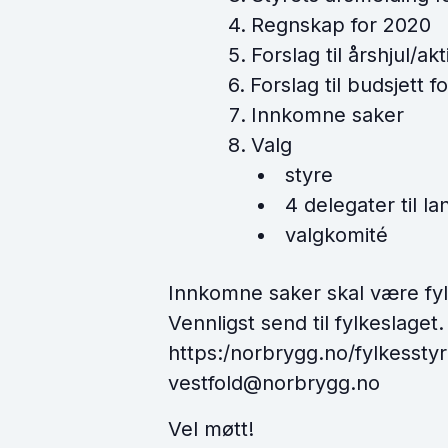
Regnskap for 2020
Forslag til årshjul/ak
Forslag til budsjett f
Innkomne saker
Valg
styre
4 delegater til la
valgkomité
Innkomne saker skal være fyl
Vennligst send til fylkeslaget
https:/norbrygg.no/fylkesstyr
vestfold@norbrygg.no
Vel møtt!