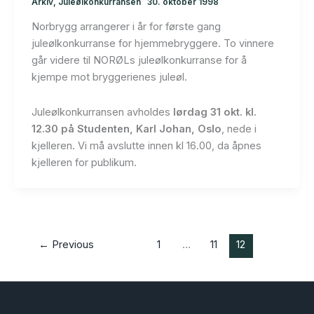
Arkiv
,
Juleølkonkurransen
30. oktober 1998
Norbrygg arrangerer i år for første gang
juleølkonkurranse for hjemmebryggere. To vinnere
går videre til NORØLs juleølkonkurranse for å
kjempe mot bryggerienes juleøl.
Juleølkonkurransen avholdes
lørdag 31 okt. kl.
12.30 på Studenten, Karl Johan, Oslo
, nede i
kjelleren. Vi må avslutte innen kl 16.00, da åpnes
kjelleren for publikum.
←
Previous
1
…
11
12