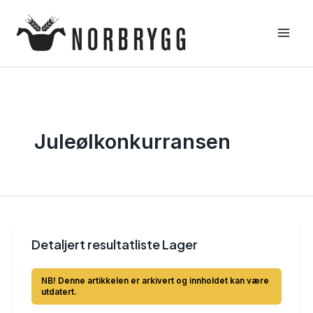
Hopp
rett
til
innholdet
Juleølkonkurransen
Detaljert resultatliste Lager