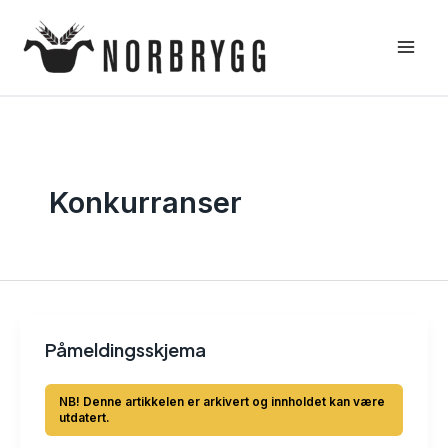
Hopp
rett
til
innholdet
Konkurranser
Påmeldingsskjema