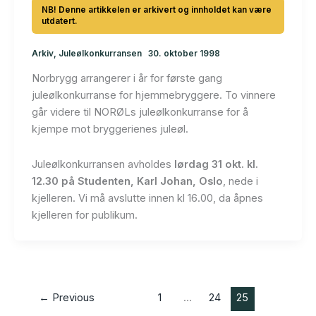
Arkiv
,
Juleølkonkurransen
30. oktober 1998
Norbrygg arrangerer i år for første gang
juleølkonkurranse for hjemmebryggere. To vinnere
går videre til NORØLs juleølkonkurranse for å
kjempe mot bryggerienes juleøl.
Juleølkonkurransen avholdes
lørdag 31 okt. kl.
12.30 på Studenten, Karl Johan, Oslo
, nede i
kjelleren. Vi må avslutte innen kl 16.00, da åpnes
kjelleren for publikum.
←
Previous
1
…
24
25