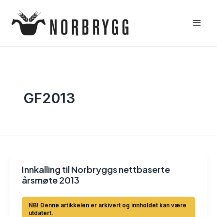
Hopp
rett
til
innholdet
GF2013
Innkalling til Norbryggs nettbaserte
årsmøte 2013