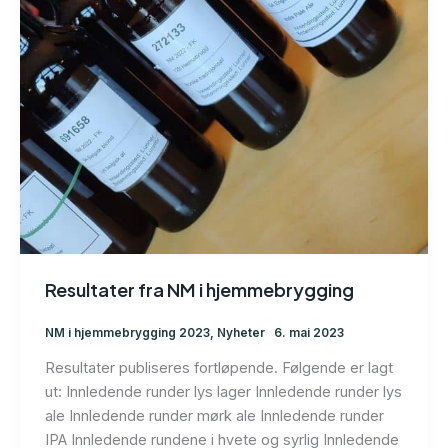
Resultater fra NM i hjemmebrygging
NM i hjemmebrygging 2023
,
Nyheter
6. mai 2023
Resultater publiseres fortløpende. Følgende er lagt
ut: Innledende runder lys lager Innledende runder lys
ale Innledende runder mørk ale Innledende runder
IPA Innledende rundene i hvete og syrlig Innledende