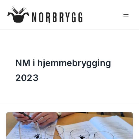
Hopp
rett
til
innholdet
NM i hjemmebrygging
2023