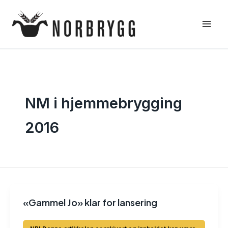
Hopp
rett
til
innholdet
NM i hjemmebrygging
2016
«Gammel Jo» klar for lansering