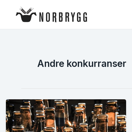
Hopp
rett
til
innholdet
Andre konkurranser