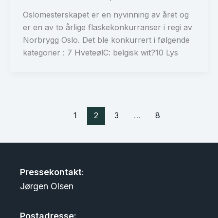
Oslomesterskapet er en nyvinning av året og
er en av to årlige flaskekonkurranser i regi av
Norbrygg Oslo. Det ble konkurrert i følgende
kategorier : 7 HveteølC: belgisk wit?10 Lys
1
2
3
…
8
Pressekontakt
:
Jørgen Olsen
Postadresse: