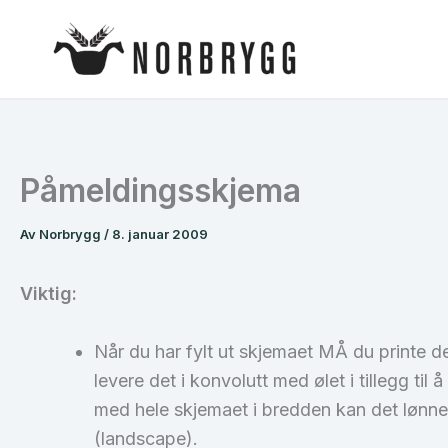
Hopp
rett
til
innholdet
Påmeldingsskjema
Av
Norbrygg
/
8. januar 2009
Viktig:
Når du har fylt ut skjemaet MÅ du printe d
levere det i konvolutt med ølet i tillegg til
med hele skjemaet i bredden kan det lønne 
(landscape).