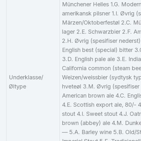
Münchener Helles 1.G. Moderne
amerikansk pilsner 1.I. Øvrig (
Märzen/Oktoberfestøl 2.C. Mü
lager 2.E. Schwarzbier 2.F. A
2.H. Øvrig (spesifiser nederst)
English best (special) bitter 3.
3.D. English pale ale 3.E. Indi
California common (steam beer)
Underklasse/
Weizen/weissbier (sydtysk typ
Øltype
hveteøl 3.M. Øvrig (spesifiser
American brown ale 4.C. Englis
4.E. Scottish export ale, 80/- 4
stout 4.I. Sweet stout 4.J. Oat
brown (abbey) ale 4.M. Dunkel
— 5.A. Barley wine 5.B. Old/S