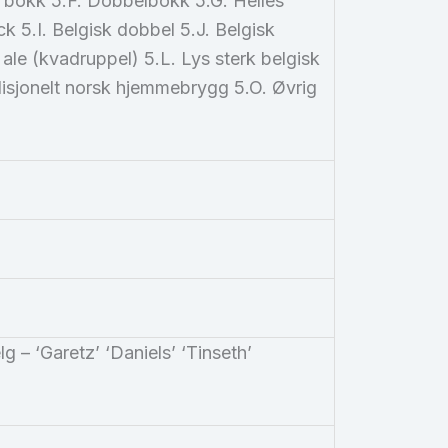
ll bokk 5.F. Dobbelbokk 5.G. Helles
5.I. Belgisk dobbel 5.J. Belgisk
 ale (kvadruppel) 5.L. Lys sterk belgisk
disjonelt norsk hjemmebrygg 5.O. Øvrig
g – ‘Garetz’ ‘Daniels’ ‘Tinseth’