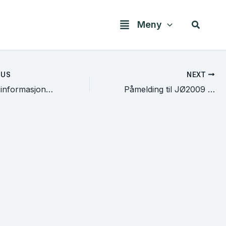
Søk
Meny
OUS
NEXT
Forhåndsinformasjon NM2009
Påmelding til JØ2009 mottatt