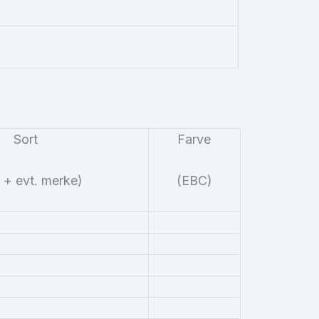
Sort
Farve
 + evt. merke)
(
EBC
)