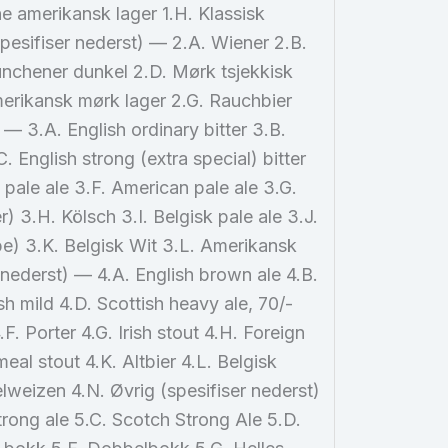
 amerikansk lager 1.H. Klassisk
spesifiser nederst) — 2.A. Wiener 2.B.
nchener dunkel 2.D. Mørk tsjekkisk
merikansk mørk lager 2.G. Rauchbier
 — 3.A. English ordinary bitter 3.B.
C. English strong (extra special) bitter
a pale ale 3.F. American pale ale 3.G.
 3.H. Kölsch 3.I. Belgisk pale ale 3.J.
e) 3.K. Belgisk Wit 3.L. Amerikansk
 nederst) — 4.A. English brown ale 4.B.
h mild 4.D. Scottish heavy ale, 70/-
.F. Porter 4.G. Irish stout 4.H. Foreign
meal stout 4.K. Altbier 4.L. Belgisk
weizen 4.N. Øvrig (spesifiser nederst)
trong ale 5.C. Scotch Strong Ale 5.D.