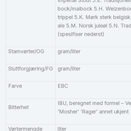
Imperial Stout 5.E. Tradisjone
bock/maibock 5.H. Weizenbock 
trippel 5.K. Mørk sterk belgisk
ale 5.M. Norsk juleøl 5.N. Tra
(spesifiser nederst)
Stamvørter/OG
gram/liter
Sluttforgjæring/
FG
gram/liter
Farve
EBC
IBU
, beregnet med formel – Vel
Bitterhet
‘Mosher’ ‘Rager’ annet ukjent
Vørtermengde
liter