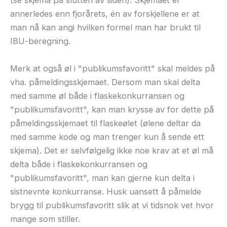
(se skjema på slutten av siden). Skjemaet er
annerledes enn fjorårets, én av forskjellene er at
man nå kan angi hvilken formel man har brukt til
IBU-beregning.
Merk at også øl i "publikumsfavoritt" skal meldes på
vha. påmeldingsskjemaet. Dersom man skal delta
med samme øl både i flaskekonkurransen og
"publikumsfavoritt", kan man krysse av for dette på
påmeldingsskjemaet til flaskeølet (ølene deltar da
med samme kode og man trenger kun å sende ett
skjema). Det er selvfølgelig ikke noe krav at et øl må
delta både i flaskekonkurransen og
"publikumsfavoritt", man kan gjerne kun delta i
sistnevnte konkurranse. Husk uansett å påmelde
brygg til publikumsfavoritt slik at vi tidsnok vet hvor
mange som stiller.