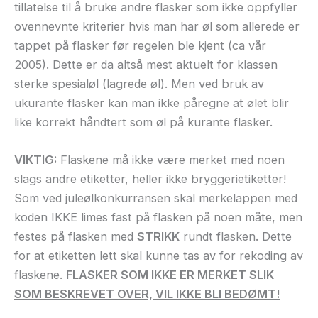
tillatelse til å bruke andre flasker som ikke oppfyller
ovennevnte kriterier hvis man har øl som allerede er
tappet på flasker før regelen ble kjent (ca vår
2005). Dette er da altså mest aktuelt for klassen
sterke spesialøl (lagrede øl). Men ved bruk av
ukurante flasker kan man ikke påregne at ølet blir
like korrekt håndtert som øl på kurante flasker.
VIKTIG:
Flaskene må ikke være merket med noen
slags andre etiketter, heller ikke bryggerietiketter!
Som ved juleølkonkurransen skal merkelappen med
koden IKKE limes fast på flasken på noen måte, men
festes på flasken med
STRIKK
rundt flasken. Dette
for at etiketten lett skal kunne tas av for rekoding av
flaskene.
FLASKER SOM IKKE ER MERKET SLIK
SOM BESKREVET OVER, VIL IKKE BLI BEDØMT!