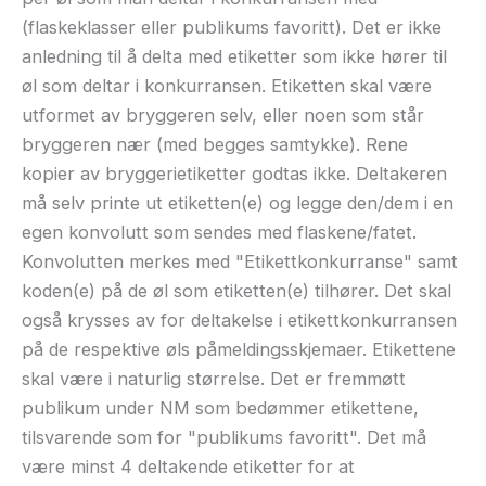
(flaskeklasser eller publikums favoritt). Det er ikke
anledning til å delta med etiketter som ikke hører til
øl som deltar i konkurransen. Etiketten skal være
utformet av bryggeren selv, eller noen som står
bryggeren nær (med begges samtykke). Rene
kopier av bryggerietiketter godtas ikke. Deltakeren
må selv printe ut etiketten(e) og legge den/dem i en
egen konvolutt som sendes med flaskene/fatet.
Konvolutten merkes med "Etikettkonkurranse" samt
koden(e) på de øl som etiketten(e) tilhører. Det skal
også krysses av for deltakelse i etikettkonkurransen
på de respektive øls påmeldingsskjemaer. Etikettene
skal være i naturlig størrelse. Det er fremmøtt
publikum under NM som bedømmer etikettene,
tilsvarende som for "publikums favoritt". Det må
være minst 4 deltakende etiketter for at