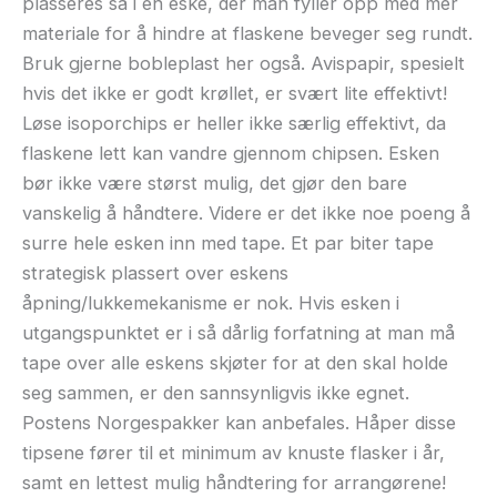
plasseres så i en eske, der man fyller opp med mer
materiale for å hindre at flaskene beveger seg rundt.
Bruk gjerne bobleplast her også. Avispapir, spesielt
hvis det ikke er godt krøllet, er svært lite effektivt!
Løse isoporchips er heller ikke særlig effektivt, da
flaskene lett kan vandre gjennom chipsen. Esken
bør ikke være størst mulig, det gjør den bare
vanskelig å håndtere. Videre er det ikke noe poeng å
surre hele esken inn med tape. Et par biter tape
strategisk plassert over eskens
åpning/lukkemekanisme er nok. Hvis esken i
utgangspunktet er i så dårlig forfatning at man må
tape over alle eskens skjøter for at den skal holde
seg sammen, er den sannsynligvis ikke egnet.
Postens Norgespakker kan anbefales. Håper disse
tipsene fører til et minimum av knuste flasker i år,
samt en lettest mulig håndtering for arrangørene!