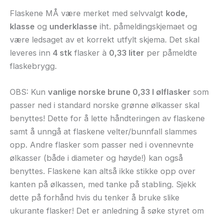
Flaskene MÅ være merket med selvvalgt
kode,
klasse
og
underklasse
iht. påmeldingskjemaet og
være ledsaget av et korrekt utfylt skjema. Det skal
leveres inn
4 stk
flasker à
0,33 liter
per påmeldte
flaskebrygg.
OBS: Kun
vanlige norske brune 0,33 l ølflasker
som
passer ned i standard norske grønne ølkasser skal
benyttes! Dette for å lette håndteringen av flaskene
samt å unngå at flaskene velter/bunnfall slammes
opp. Andre flasker som passer ned i ovennevnte
ølkasser (både i diameter og høyde!) kan også
benyttes. Flaskene kan altså ikke stikke opp over
kanten på ølkassen, med tanke på stabling. Sjekk
dette på forhånd hvis du tenker å bruke slike
ukurante flasker! Det er anledning å søke styret om