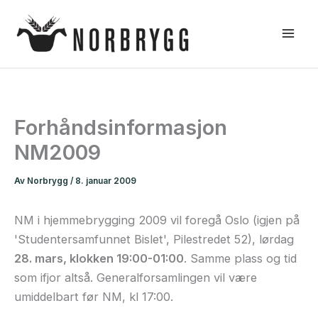
Hopp
rett
til
innholdet
Forhåndsinformasjon
NM2009
Av
Norbrygg
/
8. januar 2009
NM i hjemmebrygging 2009 vil foregå Oslo (igjen på
'Studentersamfunnet Bislet', Pilestredet 52), lørdag
28. mars, klokken 19:00-01:00
. Samme plass og tid
som ifjor altså. Generalforsamlingen vil være
umiddelbart før NM, kl 17:00.