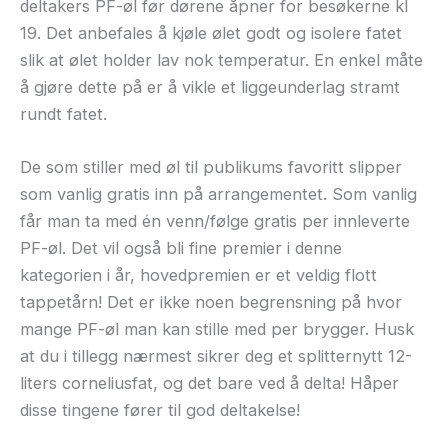
deltakers PF-øl før dørene åpner for besøkerne kl
19. Det anbefales å kjøle ølet godt og isolere fatet
slik at ølet holder lav nok temperatur. En enkel måte
å gjøre dette på er å vikle et liggeunderlag stramt
rundt fatet.
De som stiller med øl til publikums favoritt slipper
som vanlig gratis inn på arrangementet. Som vanlig
får man ta med én venn/følge gratis per innleverte
PF-øl. Det vil også bli fine premier i denne
kategorien i år, hovedpremien er et veldig flott
tappetårn! Det er ikke noen begrensning på hvor
mange PF-øl man kan stille med per brygger. Husk
at du i tillegg nærmest sikrer deg et splitternytt 12-
liters corneliusfat, og det bare ved å delta! Håper
disse tingene fører til god deltakelse!