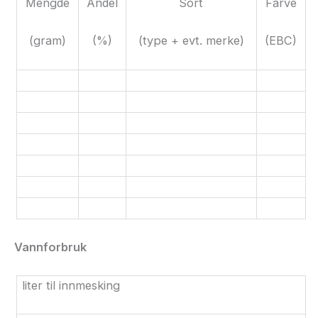
Mengde
Andel
Sort
Farve
(gram)
(%)
(type + evt. merke)
(
EBC
)
Vannforbruk
liter til innmesking