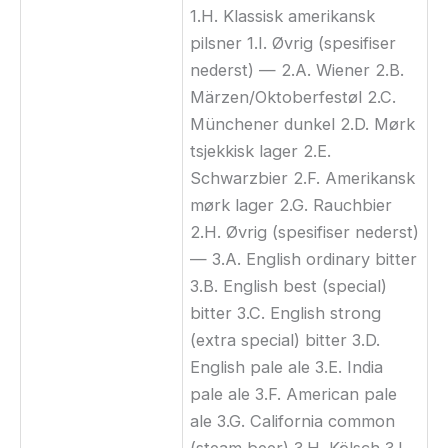
1.H. Klassisk amerikansk
pilsner 1.I. Øvrig (spesifiser
nederst) — 2.A. Wiener 2.B.
Märzen/Oktoberfestøl 2.C.
Münchener dunkel 2.D. Mørk
tsjekkisk lager 2.E.
Schwarzbier 2.F. Amerikansk
mørk lager 2.G. Rauchbier
2.H. Øvrig (spesifiser nederst)
— 3.A. English ordinary bitter
3.B. English best (special)
bitter 3.C. English strong
(extra special) bitter 3.D.
English pale ale 3.E. India
pale ale 3.F. American pale
ale 3.G. California common
(steam beer) 3.H. Kölsch 3.I.