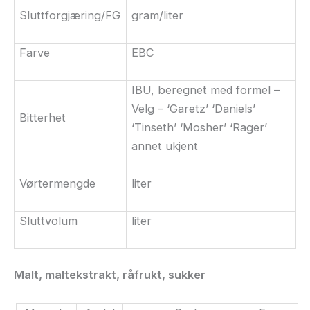
Sluttforgjæring/
FG
gram/liter
Farve
EBC
IBU
, beregnet med formel –
Velg – ‘Garetz’ ‘Daniels’
Bitterhet
‘Tinseth’ ‘Mosher’ ‘Rager’
annet ukjent
Vørtermengde
liter
Sluttvolum
liter
Malt, maltekstrakt,
råfrukt
, sukker