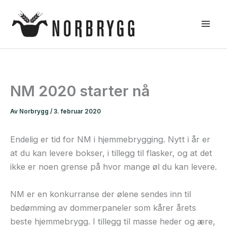
Hopp
rett
til
innholdet
NM 2020 starter nå
Av
Norbrygg
/
3. februar 2020
Endelig er tid for NM i hjemmebrygging. Nytt i år er
at du kan levere bokser, i tillegg til flasker, og at det
ikke er noen grense på hvor mange øl du kan levere.
NM er en konkurranse der ølene sendes inn til
bedømming av dommerpaneler som kårer årets
beste hjemmebrygg. I tillegg til masse heder og ære,