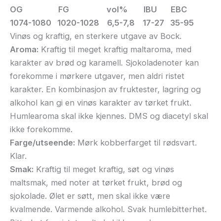
OG FG vol% IBU EBC
1074-1080 1020-1028 6,5-7,8 17-27 35-95
Vinøs og kraftig, en sterkere utgave av Bock.
Aroma:
Kraftig til meget kraftig maltaroma, med
karakter av brød og karamell. Sjokoladenoter kan
forekomme i mørkere utgaver, men aldri ristet
karakter. En kombinasjon av fruktester, lagring og
alkohol kan gi en vinøs karakter av tørket frukt.
Humlearoma skal ikke kjennes. DMS og diacetyl skal
ikke forekomme.
Farge/utseende:
Mørk kobberfarget til rødsvart.
Klar.
Smak:
Kraftig til meget kraftig, søt og vinøs
maltsmak, med noter at tørket frukt, brød og
sjokolade. Ølet er søtt, men skal ikke være
kvalmende. Varmende alkohol. Svak humlebitterhet.