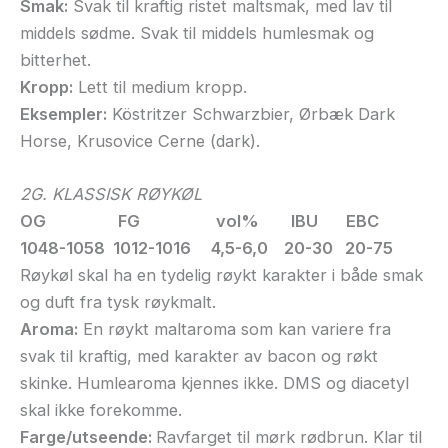
Smak:
Svak til kraftig ristet maltsmak, med lav til
middels sødme. Svak til middels humlesmak og
bitterhet.
Kropp:
Lett til medium kropp.
Eksempler:
Köstritzer Schwarzbier, Ørbæk Dark
Horse, Krusovice Cerne (dark).
2G. KLASSISK RØYKØL
OG FG vol% IBU EBC
1048-1058 1012-1016 4,5-6,0 20-30 20-75
Røykøl skal ha en tydelig røykt karakter i både smak
og duft fra tysk røykmalt.
Aroma:
En røykt maltaroma som kan variere fra
svak til kraftig, med karakter av bacon og røkt
skinke. Humlearoma kjennes ikke. DMS og diacetyl
skal ikke forekomme.
Farge/utseende:
Ravfarget til mørk rødbrun. Klar til