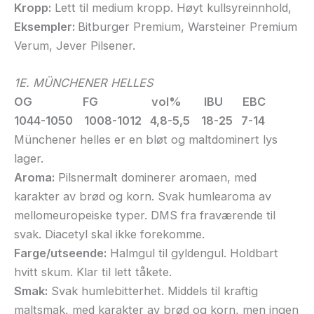
Kropp:
Lett til medium kropp. Høyt kullsyreinnhold,
Eksempler:
Bitburger Premium, Warsteiner Premium
Verum, Jever Pilsener.
1E. MÜNCHENER HELLES
OG FG vol% IBU EBC
1044-1050 1008-1012 4,8-5,5 18-25 7-14
Münchener helles er en bløt og maltdominert lys
lager.
Aroma:
Pilsnermalt dominerer aromaen, med
karakter av brød og korn. Svak humlearoma av
mellomeuropeiske typer. DMS fra fraværende til
svak. Diacetyl skal ikke forekomme.
Farge/utseende:
Halmgul til gyldengul. Holdbart
hvitt skum. Klar til lett tåkete.
Smak:
Svak humlebitterhet. Middels til kraftig
maltsmak, med karakter av brød og korn, men ingen