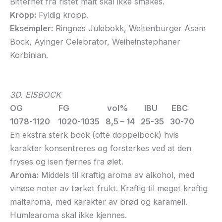
Bitterhet fra ristet malt skal ikke smakes.
Kropp:
Fyldig kropp.
Eksempler:
Ringnes Julebokk, Weltenburger Asam
Bock, Ayinger Celebrator, Weiheinstephaner
Korbinian.
3D. EISBOCK
OG FG vol% IBU EBC
1078-1120 1020-1035 8,5 – 14 25-35 30-70
En ekstra sterk bock (ofte doppelbock) hvis
karakter konsentreres og forsterkes ved at den
fryses og isen fjernes fra ølet.
Aroma:
Middels til kraftig aroma av alkohol, med
vinøse noter av tørket frukt. Kraftig til meget kraftig
maltaroma, med karakter av brød og karamell.
Humlearoma skal ikke kjennes.