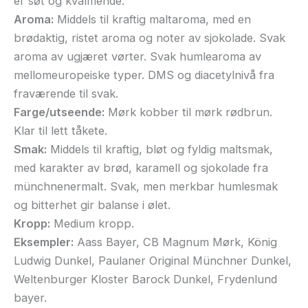
er søt og kvalmende.
Aroma:
Middels til kraftig maltaroma, med en
brødaktig, ristet aroma og noter av sjokolade. Svak
aroma av ugjæret vørter. Svak humlearoma av
mellomeuropeiske typer. DMS og diacetylnivå fra
fraværende til svak.
Farge/utseende:
Mørk kobber til mørk rødbrun.
Klar til lett tåkete.
Smak:
Middels til kraftig, bløt og fyldig maltsmak,
med karakter av brød, karamell og sjokolade fra
münchnenermalt. Svak, men merkbar humlesmak
og bitterhet gir balanse i ølet.
Kropp:
Medium kropp.
Eksempler:
Aass Bayer, CB Magnum Mørk, König
Ludwig Dunkel, Paulaner Original Münchner Dunkel,
Weltenburger Kloster Barock Dunkel, Frydenlund
bayer.