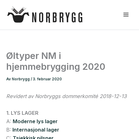
Hopp
rett
til
innholdet
Øltyper NM i
hjemmebrygging 2020
Av
Norbrygg
/
3. februar 2020
Revidert av Norbryggs dommerkomité 2018-12-13
1. LYS LAGER
A:
Moderne lys lager
B:
Internasjonal lager
C:
Tsjekkisk pilsner