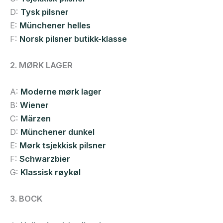
D:
Tysk pilsner
E:
Münchener helles
F:
Norsk pilsner butikk-klasse
2. MØRK LAGER
A:
Moderne mørk lager
B:
Wiener
C:
Märzen
D:
Münchener dunkel
E:
Mørk tsjekkisk pilsner
F:
Schwarzbier
G:
Klassisk røykøl
3. BOCK