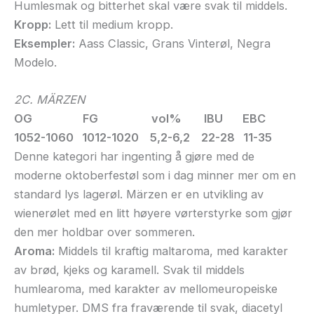
Humlesmak og bitterhet skal være svak til middels.
Kropp:
Lett til medium kropp.
Eksempler:
Aass Classic, Grans Vinterøl, Negra
Modelo.
2C. MÄRZEN
OG FG vol% IBU EBC
1052-1060 1012-1020 5,2-6,2 22-28 11-35
Denne kategori har ingenting å gjøre med de
moderne oktoberfestøl som i dag minner mer om en
standard lys lagerøl. Märzen er en utvikling av
wienerølet med en litt høyere vørterstyrke som gjør
den mer holdbar over sommeren.
Aroma:
Middels til kraftig maltaroma, med karakter
av brød, kjeks og karamell. Svak til middels
humlearoma, med karakter av mellomeuropeiske
humletyper. DMS fra fraværende til svak, diacetyl