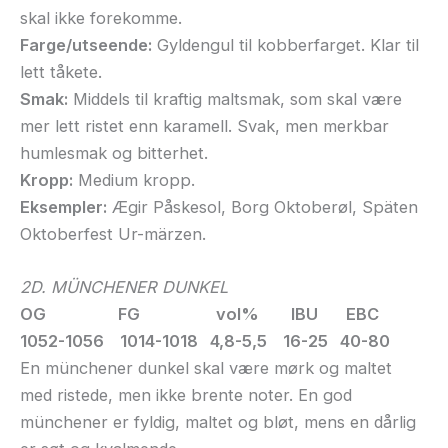
skal ikke forekomme.
Farge/utseende:
Gyldengul til kobberfarget. Klar til
lett tåkete.
Smak:
Middels til kraftig maltsmak, som skal være
mer lett ristet enn karamell. Svak, men merkbar
humlesmak og bitterhet.
Kropp:
Medium kropp.
Eksempler:
Ægir Påskesol, Borg Oktoberøl, Späten
Oktoberfest Ur-märzen.
2D. MÜNCHENER DUNKEL
OG FG vol% IBU EBC
1052-1056 1014-1018 4,8-5,5 16-25 40-80
En münchener dunkel skal være mørk og maltet
med ristede, men ikke brente noter. En god
münchener er fyldig, maltet og bløt, mens en dårlig