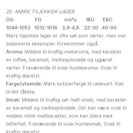
2E. MØRK TSJEKKISK LAGER
OG FG vol% IBU EBC
1044-1052 1012-1016 3,9-4,8 22-30 40-90
Mørk tsjekkisk lager er ofte søt som vørter, men mer
balanserte eksempler forekommer også.
Aroma:
Middels til kraftig maltaroma, med karakter
av toffee, karamell, melkesjokolade og ugjæret
vørter. Fraværende til svak humlearoma. Svak til
kraftig diacetyl.
Farge/utsende:
Mørk kobberfarge til rødsvart. Klar
til lett tåkete.
Smak:
Middels til kraftig søt malt smak, med karakter
av karamell og melkesjokolade. Det kan være svak til
middels ristet maltkarakter, som kan bidra med
bitterhet. Fraværende til svak humlesmak. Svak til
kraftig diacetyl.