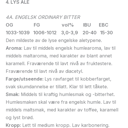
4. LYS ALE
4A. ENGELSK ORDINARY BITTER
OG FG vol% IBU EBC
1033-1039 1006-1012 3,0-3,9 20-40 15-30
Den mildeste av de lyse engelske aletypene.
Aroma:
Lav til middels engelsk humlearoma, lav til
middels maltaroma, med karakter av blant annet
karamell. Fraværende til lavt nivå av fruktestere.
Fraværende til lavt nivå av diacetyl.
Farge/utseende:
Lys ravfarget til kobberfarget,
svak skumdannelse er tillatt. Klar til lett tåkete.
Smak:
Middels til kraftig humlesmak og -bitterhet.
Humlesmaken skal være fra engelsk humle. Lav til
middels maltsmak, med karakter av toffee, karamell
og lyst brød.
Kropp:
Lett til medium kropp. Lav karbonering.