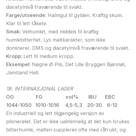
diacetylnivå fraværende til svakt.
Farge/utseende:
Halmgul til gylden. Kraftig skum.
Klar til lett tåkete.
Smak:
Velhumlet, med middels til kraftig
humlebitterhet. Lys maltkarakter, som ikke
dominerer. DMS og diacetylnivå fraværende til svakt.
Kropp:
Lett til medium kropp.
Eksempel:
Nøgne Ø Pils, Det Lille Bryggeri Bjønnøl,
Jämtland Hell.
1B. INTERNASJONAL LAGER
OG FG vol% IBU EBC
1044-1050 1010-1016 4,5-5,3 20-30 6-12
En industriell og lett tilgjengelig versjon av
pilsnerølet. Det er ikke ualminnelig at det kun brukes
bitterhumle, malten suppleres ofte med råfrukt, og