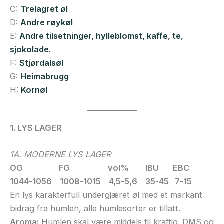
C:
Trelagret øl
D:
Andre røykøl
E:
Andre tilsetninger, hylleblomst, kaffe, te,
sjokolade.
F:
Stjørdalsøl
G:
Heimabrugg
H:
Kornøl
1. LYS LAGER
1A. MODERNE LYS LAGER
OG FG vol% IBU EBC
1044-1056 1008-1015 4,5-5,6 35-45 7-15
En lys karakterfull undergjæret øl med et markant
bidrag fra humlen, alle humlesorter er tillatt.
Aroma:
Humlen skal være middels til kraftig. DMS og