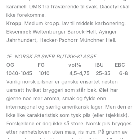
karamell. DMS fra fraværende til svak. Diacetyl skal
ikke forekomme.
Kropp:
Medium kropp. lav til middels karbonering.
Eksempel:
Weltenburger Barock-Hell, Ayinger
Jahrhundert, Hacker-Pschorr Münchner Hell.
1F. NORSK PILSNER BUTIKK-KLASSE
OG FG vol% IBU EBC
1040-1045 1010 4,5-4,75 25-35 6-8
Vanlig norsk pilsner er ganske ensartet nesten
uansett hvilket bryggeri som står bak. Ølet har
gjerne noe mer aroma, smak og fylde enn
internasjonal og særlig amerikansk lager. Men den er
ikke like karakteristisk som tysk pils (eller tsjekkisk).
Forskjellene er dog ikke så store. Norsk pils brygges
etter renhetsloven uten mais, ris m.m. På grunn av