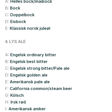
A:
Helles bock/maibock
B:
Bock
C:
Doppelbock
D:
Eisbock
E:
Klassisk norsk juleøl
4. LYS ALE
A:
Engelsk ordinary bitter
B:
Engelsk best bitter
C:
Engelsk strong bitter/Pale ale
D:
Engelsk golden ale
E:
Amerikansk pale ale
F:
California common/steam beer
G:
Kölsch
H:
Irsk rød
I:
Amerikansk amber