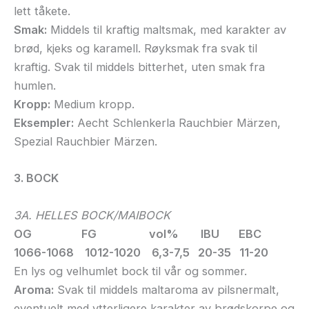
lett tåkete.
Smak:
Middels til kraftig maltsmak, med karakter av
brød, kjeks og karamell. Røyksmak fra svak til
kraftig. Svak til middels bitterhet, uten smak fra
humlen.
Kropp:
Medium kropp.
Eksempler:
Aecht Schlenkerla Rauchbier Märzen,
Spezial Rauchbier Märzen.
3. BOCK
3A. HELLES BOCK/MAIBOCK
OG FG vol% IBU EBC
1066-1068 1012-1020 6,3-7,5 20-35 11-20
En lys og velhumlet bock til vår og sommer.
Aroma:
Svak til middels maltaroma av pilsnermalt,
eventuelt med ytterligere karakter av brødskorpe og