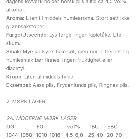
dagens lovverk holder norsk pils alltid ca 4,5 vol%
alkohol.
Aroma:
Liten til middels humlearoma. Stort sett ikke
grønnsakstoner.
Farge/Utseende:
Lys farge, ingen kjøletåke. Lite
skum.
Smak:
Mye kullsyre. Ikke søt, men noe bitterhet og
humlesmak bør finnes. Ingen fruktighet eller
diacetyl.
Kropp:
Liten til middels fylde.
Eksempel:
Aass pils, Frydenlunds pils, Ringnes pils.
2. MØRK LAGER
2A. MODERNE MØRK LAGER
OG FG vol% IBU EBC
1044-1058 1010-1016 4,5-6,0 25-40 20-70