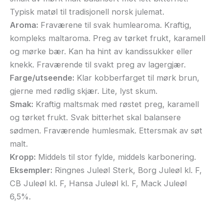
Typisk matøl til tradisjonell norsk julemat.
Aroma:
Fraværene til svak humlearoma. Kraftig,
kompleks maltaroma. Preg av tørket frukt, karamell
og mørke bær. Kan ha hint av kandissukker eller
knekk. Fraværende til svakt preg av lagergjær.
Farge/utseende:
Klar kobberfarget til mørk brun,
gjerne med rødlig skjær. Lite, lyst skum.
Smak:
Kraftig maltsmak med røstet preg, karamell
og tørket frukt. Svak bitterhet skal balansere
sødmen. Fraværende humlesmak. Ettersmak av søt
malt.
Kropp:
Middels til stor fylde, middels karbonering.
Eksempler:
Ringnes Juleøl Sterk, Borg Juleøl kl. F,
CB Juleøl kl. F, Hansa Juleøl kl. F, Mack Juleøl
6,5%.