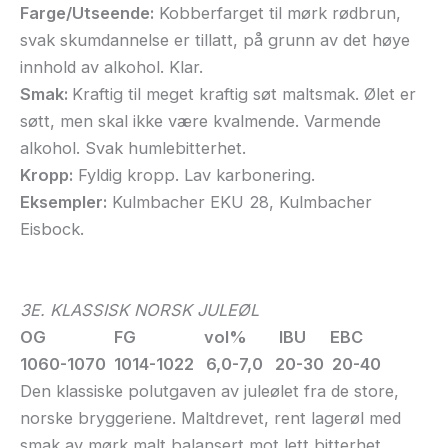
Farge/Utseende:
Kobberfarget til mørk rødbrun,
svak skumdannelse er tillatt, på grunn av det høye
innhold av alkohol. Klar.
Smak:
Kraftig til meget kraftig søt maltsmak. Ølet er
søtt, men skal ikke være kvalmende. Varmende
alkohol. Svak humlebitterhet.
Kropp:
Fyldig kropp. Lav karbonering.
Eksempler:
Kulmbacher EKU 28, Kulmbacher
Eisbock.
3E. KLASSISK NORSK JULEØL
OG FG vol% IBU EBC
1060-1070 1014-1022 6,0-7,0 20-30 20-40
Den klassiske polutgaven av juleølet fra de store,
norske bryggeriene. Maltdrevet, rent lagerøl med
smak av mørk malt balansert mot lett bitterhet.