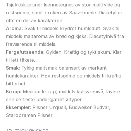
Tsjekkisk pilsner kjennetegnes av stor maltfylde og
restsødme, samt bruken av Saaz-humle. Diacetyl er
ofte en del av karakteren.
Aroma:
Svak til middels krydret humleduft. Svak til
middels maltaroma av brød og kjeks. Diacetylnivå fra
fraværende til middels.
Farge/utseende:
Gylden. Kraftig og tykt skum. Klar
til lett tåkete.
Smak:
Fyldig maltsmak balansert av markant
humlekarakter. Høy restsødme og middels til kraftig
bitterhet.
Kropp:
Medium kropp, middels kullsyrenivå, lavere
enn de fleste undergjæret øltyper.
Eksempler:
Pilsner Urquell, Budweiser Budvar,
Staropramen Pilsner.
1D. TYSK PILSNER