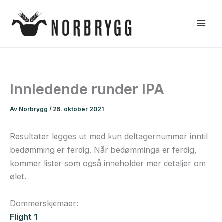
Hopp
rett
til
innholdet
Innledende runder IPA
Av
Norbrygg
/
26. oktober 2021
Resultater legges ut med kun deltagernummer inntil
bedømming er ferdig. Når bedømminga er ferdig,
kommer lister som også inneholder mer detaljer om
ølet.
Dommerskjemaer:
Flight 1