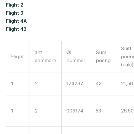
Flight 2
Flight 3
Flight 4A
Flight 4B
Snitt
ant
Øl
Sum
Flight
poen
dommere
nummer
poeng
(calc)
1
2
174737
43
21,50
1
2
009174
53
26,50