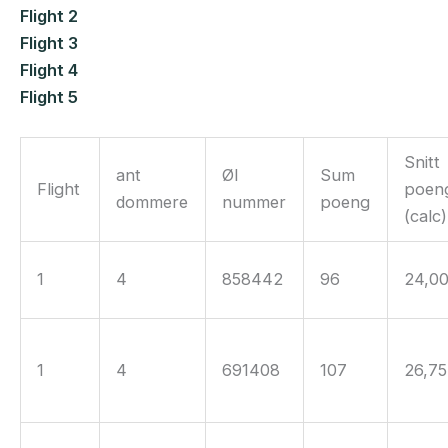
Flight 2
Flight 3
Flight 4
Flight 5
Snitt
ant
Øl
Sum
Flight
poen
dommere
nummer
poeng
(calc)
1
4
858442
96
24,0
1
4
691408
107
26,75