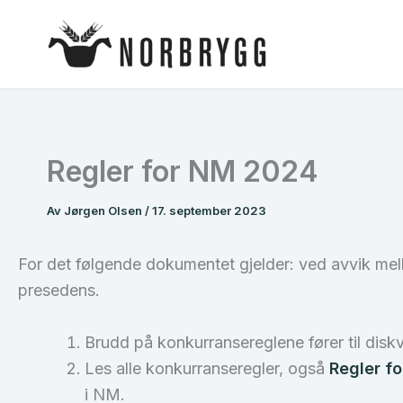
Hopp
rett
til
innholdet
Regler for NM 2024
Av
Jørgen Olsen
/
17. september 2023
For det følgende dokumentet gjelder: ved avvik m
presedens.
Brudd på konkurransereglene fører til diskva
Les alle konkurranseregler, også
Regler f
i NM.