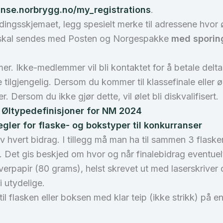
anse.norbrygg.no/my_registrations
.
dingsskjemaet, legg spesielt merke til adressene hvor 
 skal sendes med Posten og Norgespakke
med
sporin
. Ikke-medlemmer vil bli kontaktet for å betale deltag
tilgjengelig. Dersom du kommer til klassefinale eller ø
 Dersom du ikke gjør dette, vil ølet bli diskvalifisert.
:
Øltypedefinisjoner for NM 2024
egler for flaske- og bokstyper til konkurranser
v hvert bidrag. I tillegg må man ha til sammen 3 flasker 
le. Det gis beskjed om hvor og når finalebidrag eventuel
iverpapir (80 grams), helst skrevet ut med laserskriver
 utydelige.
il flasken eller boksen med klar teip (ikke strikk) på e