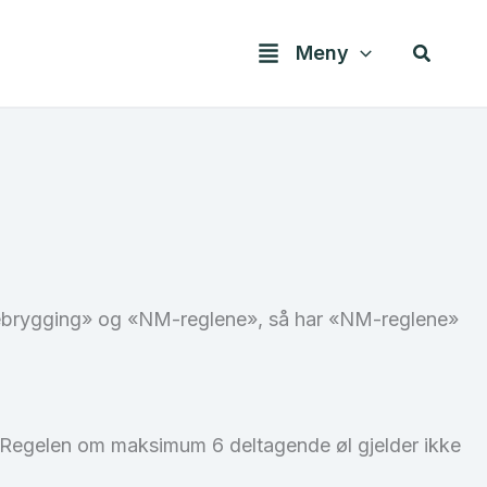
Søk
Meny
mebrygging» og «NM-reglene», så har «NM-reglene»
 Regelen om maksimum 6 deltagende øl gjelder ikke