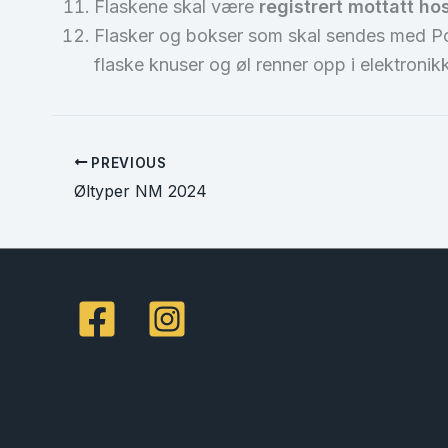
Flaskene skal være
registrert mottatt h
Flasker og bokser som skal sendes med Pos
flaske knuser og øl renner opp i elektronik
PREVIOUS
Øltyper NM 2024