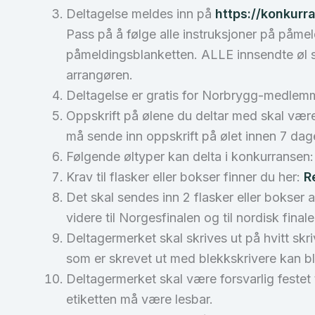
Deltagelse meldes inn på
https://konkurr
Pass på å følge alle instruksjoner på påmel
påmeldingsblanketten. ALLE innsendte øl
arrangøren.
Deltagelse er gratis for Norbrygg-medlemmer
Oppskrift på ølene du deltar med skal være 
må sende inn oppskrift på ølet innen 7 dager.
Følgende øltyper kan delta i konkurransen
Krav til flasker eller bokser finner du her:
R
Det skal sendes inn 2 flasker eller bokser a
videre til Norgesfinalen og til nordisk fina
Deltagermerket skal skrives ut på hvitt skr
som er skrevet ut med blekkskrivere kan bli
Deltagermerket skal være forsvarlig festet t
etiketten må være lesbar.