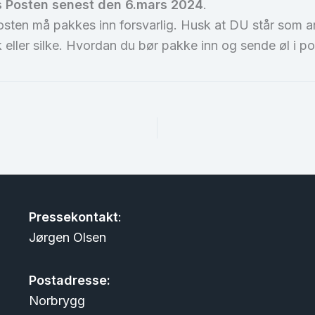
os Posten senest den 6.mars 2024
.
ten må pakkes inn forsvarlig. Husk at DU står som ans
k eller silke. Hvordan du bør pakke inn og sende øl i p
Pressekontakt
:
Jørgen Olsen
Postadresse:
Norbrygg