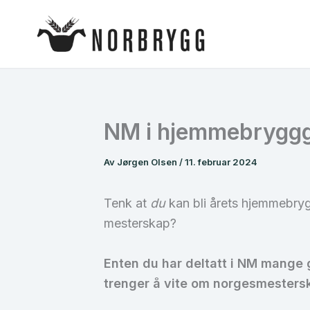
Hopp
rett
til
innholdet
NM i hjemmebrygggi
Av
Jørgen Olsen
/
11. februar 2024
Tenk at
du
kan bli årets hjemmebryg
mesterskap?
Enten du har deltatt i NM mange g
trenger å vite om norgesmesters