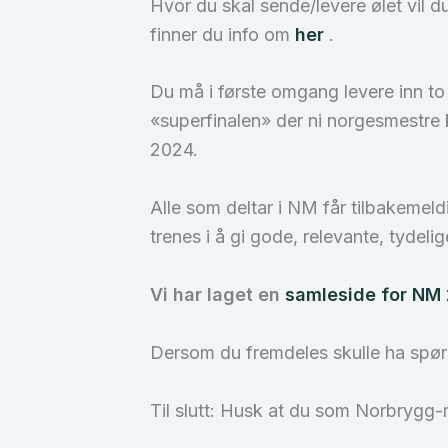
Hvor du skal sende/levere ølet vil 
finner du info om
her
.
Du må i første omgang levere inn to fl
«superfinalen» der ni norgesmestre 
2024.
Alle som deltar i NM får tilbakeme
trenes i å gi gode, relevante, tydeli
Vi har laget en
samleside for NM
Dersom du fremdeles skulle ha spø
Til slutt: Husk at du som Norbrygg-m