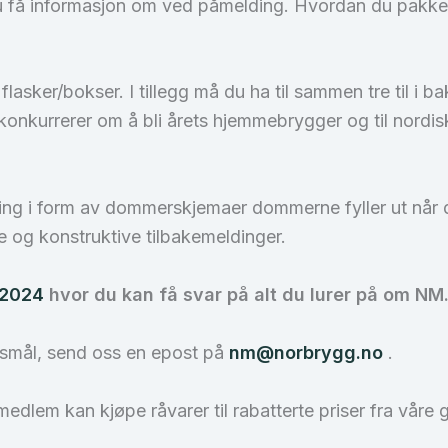
du få informasjon om ved påmelding. Hvordan du pakker 
asker/bokser. I tillegg må du ha til sammen tre til i bakh
konkurrerer om å bli årets hjemmebrygger og til nordis
lding i form av dommerskjemaer dommerne fyller ut nå
ge og konstruktive tilbakemeldinger.
 2024
hvor du kan få svar på alt du lurer på om NM
rsmål, send oss en epost på
nm@norbrygg.no
.
edlem kan kjøpe råvarer til rabatterte priser fra våre