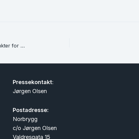
Praktisk informasjon til dømmestedene og tidspunkter for dømming
Pressekontakt
:
Jørgen Olsen
Postadresse:
Norbrygg
c/o Jørgen Olsen
Valdresgata 15