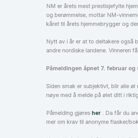
NM er årets mest prestisjefylte hjem
og berømmelse, mottar NM-vinnerne e
kåret til årets hjemmebrygger og d
Nytt av i år er at to deltakere også
andre nordiske landene. Vinneren få
Påmeldingen åpnet 7. februar og si
Siden smak er subjektivt, blir alle 
nøye med å melde på ølet ditt i rikti
Påmelding gjøres
her
. Da får du an
mer om krav til anonyme flasker/bo