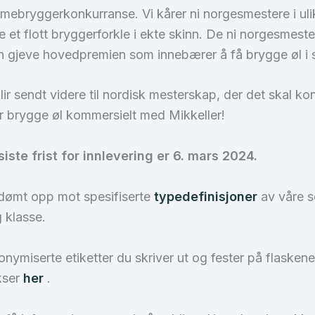
mebryggerkonkurranse. Vi kårer ni norgesmestere i ulike 
t flott bryggerforkle i ekte skinn. De ni norgesmester
en gjeve hovedpremien som innebærer å få brygge øl i 
 blir sendt videre til nordisk mesterskap, der det skal
r brygge øl kommersielt med Mikkeller!
ste frist for innlevering er 6. mars 2024.
øl dømt opp mot spesifiserte
typedefinisjoner
av våre s
g klasse.
onymiserte etiketter du skriver ut og fester på flaske
kser
her
.