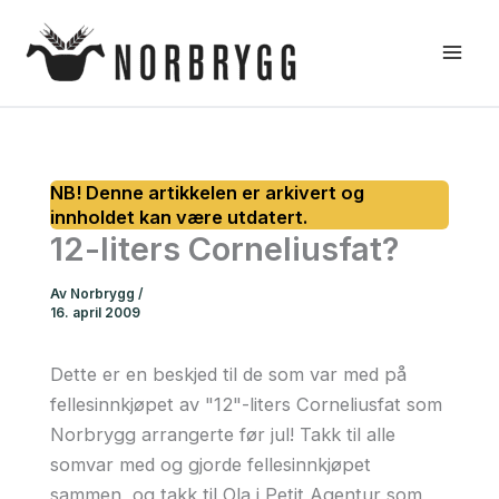
Hopp
rett
til
innholdet
12-liters Corneliusfat?
Av
Norbrygg
/
16. april 2009
Dette er en beskjed til de som var med på
fellesinnkjøpet av "12"-liters Corneliusfat som
Norbrygg arrangerte før jul! Takk til alle
somvar med og gjorde fellesinnkjøpet
sammen, og takk til Ola i Petit Agentur som